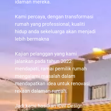
idaman mereka.
Kami percaya, dengan transformasi
rumah yang professional, kualiti
hidup anda sekeluarga akan menjadi
lebih bermakna
Kajian pelanggan yang kami
jalankan pada tahun 2022
mendapati, ramai pemilik rumah
mengalami masalah dalam
mendapatkan idea untuk renovasi
rekaan dalaman rumah.
Jadi kami hasilkan IDW Design