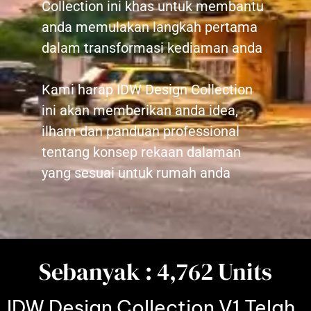
Collection ini khas untuk membantu
anda memulakan langkah pertama
dalam transformasi kediaman anda
Kami harap IDW Design Collection
ini akan memberikan anda idea,
ilham dan panduan professional
tentang konsep rekaan dalaman
yang sesuai untuk rumah anda
Sebanyak : 
4,762
 Units
IDW Design Collection V1 Telah